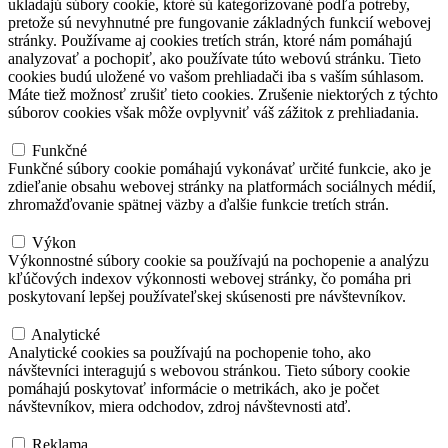
ukladajú súbory cookie, ktoré sú kategorizované podľa potreby,
pretože sú nevyhnutné pre fungovanie základných funkcií webovej
stránky. Používame aj cookies tretích strán, ktoré nám pomáhajú
analyzovať a pochopiť, ako používate túto webovú stránku. Tieto
cookies budú uložené vo vašom prehliadači iba s vaším súhlasom.
Máte tiež možnosť zrušiť tieto cookies. Zrušenie niektorých z týchto
súborov cookies však môže ovplyvniť váš zážitok z prehliadania.
Funkčné
Funkčné
Funkčné súbory cookie pomáhajú vykonávať určité funkcie, ako je
zdieľanie obsahu webovej stránky na platformách sociálnych médií,
zhromažďovanie spätnej väzby a ďalšie funkcie tretích strán.
Výkon
Výkon
Výkonnostné súbory cookie sa používajú na pochopenie a analýzu
kľúčových indexov výkonnosti webovej stránky, čo pomáha pri
poskytovaní lepšej používateľskej skúsenosti pre návštevníkov.
Analytické
Analytické
Analytické cookies sa používajú na pochopenie toho, ako
návštevníci interagujú s webovou stránkou. Tieto súbory cookie
pomáhajú poskytovať informácie o metrikách, ako je počet
návštevníkov, miera odchodov, zdroj návštevnosti atď.
Reklama
Reklama