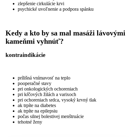
zlepšenie cirkulácie krvi
psychické uvoľnenie a podpora spánku
Kedy a kto by sa mal masáži lávovými
kameňmi vyhnúť?
kontraindikácie
prílišná vnímavosť na teplo
pooperačné stavy
pri onkologických ochoreniach
pri kŕčových žilách a varixoch
pri ochoreniach srdca, vysoký krvný tlak
ak trpíte na diabetes
ak trpíte na epilepsiu
počas silnej bolestivej menštruácie
tehotné ženy