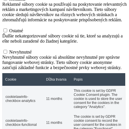
Reklamné súbory cookie sa používajú na poskytovanie relevantných
reklám a marketingových kampaní návštevníkom. Tieto súbory
cookie sledujú návštevníkov na rôznych webových stránkach a
zhromažďujú informácie na poskytovanie prispôsobených reklám.
Ostatné
Ostatné
Ďalšie nekategorizované súbory cookie sú tie, ktoré sa analyzujú a
ešte neboli zaradené do žiadnej kategórie.
Nevyhnutné
Nevyhnutné
Nevyhnutné súbory cookie sú absolútne nevyhnutné pre správne
fungovanie webovej stránky. Tieto súbory cookie anonymne
zaisťujú základné funkcie a bezpečnostné prvky webovej stránky.
Cookie
Dĺžka trvania
Popis
This cookie is set by GDPR
Cookie Consent plugin. The
cookielawinfo-
11 months
cookie is used to store the user
checkbox-analytics
consent for the cookies in the
category "Analytics".
The cookie is set by GDPR
cookielawinfo-
cookie consent to record the
11 months
checkbox-functional
user consent for the cookies in
the category "Functional".