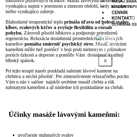
množstvo pozitívnych účinkov. Masáž lávovými kameňmi je
MASÁŽ BÁBÄ
vynikajúca najmä v jesennom a zimnom období, kedy nás okrem
KINESIO TAP
iného vynikajúco zahreje.
CENNÍK
KONTAKT
Blahodarné terapeutické teplo
prináša úľavu od bolesti svalov,
OCHRANA OS
kĺbov, svalových kŕčov a zvyšuje flexibilitu a rozsah
pohybu.
Zároveň pôsobí hĺbkovo a podporuje prirodzenú
regeneráciu. Relaxácia dosiahnutá prostredníctvom lávových
kameňov
pomáha zmierniť psychický stres
. Masáž horúcimi
kameňmi môže tiež pomôcť v boji proti niektorým z príznakov
porúch úzkosti a depresie a pomôže Vám dosiahnuť kvalitný
hlboký spánok.
X
Pri tejto terapii masér poukladá nahriate lávové kamene na
chrbticu a nechá pôsobiť. Pre zintenzívnenie relaxačného pocitu
Vám u nás v salóne najskôr urobíme masáž chrbta a rúk
nahriatymi kameňmi a až následne ich poukladáme na chrbát.
Účinky masáže lávovými kameňmi:
uvoľnenie stuhnutých svalov