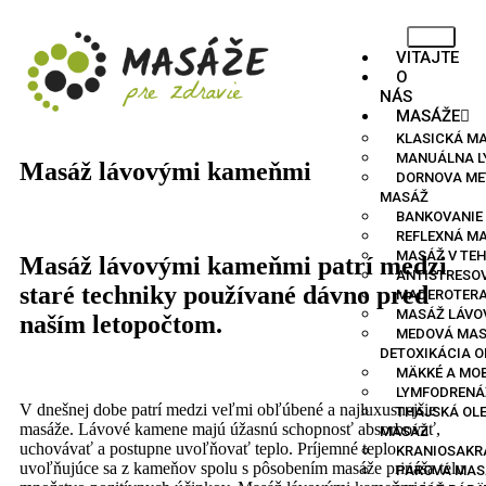
VITAJTE
O
NÁS
MASÁŽE
KLASICKÁ M
MANUÁLNA L
Masáž lávovými kameňmi
DORNOVA ME
MASÁŽ
BANKOVANIE
REFLEXNÁ MA
MASÁŽ V TE
Masáž lávovými kameňmi patrí medzi
ANTISTRESO
staré techniky používané dávno pred
MADEROTERA
MASÁŽ LÁVO
naším letopočtom.
MEDOVÁ MAS
DETOXIKÁCIA 
MÄKKÉ A MOB
LYMFODRENÁ
V dnešnej dobe patrí medzi veľmi obľúbené a najluxusnejšie
THAJSKÁ OL
masáže. Lávové kamene majú úžasnú schopnosť absorbovať,
MASÁŽ
uchovávať a postupne uvoľňovať teplo. Príjemné teplo
KRANIOSAKR
uvoľňujúce sa z kameňov spolu s pôsobením masáže prináša telu
PÁROVÁ MAS