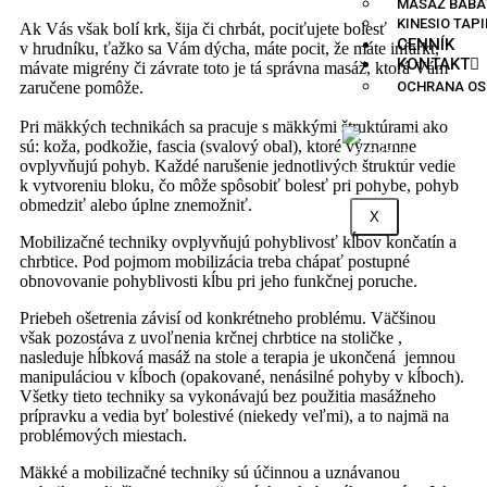
MASÁŽ BÁBÄ
KINESIO TAP
Ak Vás však bolí krk, šija či chrbát, pociťujete bolesť
CENNÍK
v hrudníku, ťažko sa Vám dýcha, máte pocit, že máte infarkt,
KONTAKT
mávate migrény či závrate toto je tá správna masáž, ktorá Vám
zaručene pomôže.
OCHRANA OS
Pri mäkkých technikách sa pracuje s mäkkými štruktúrami ako
sú: koža, podkožie, fascia (svalový obal), ktoré významne
ovplyvňujú pohyb. Každé narušenie jednotlivých štruktúr vedie
k vytvoreniu bloku, čo môže spôsobiť bolesť pri pohybe, pohyb
obmedziť alebo úplne znemožniť.
X
Mobilizačné techniky ovplyvňujú pohyblivosť kĺbov končatín a
chrbtice. Pod pojmom mobilizácia treba chápať postupné
obnovovanie pohyblivosti kĺbu pri jeho funkčnej poruche.
Priebeh ošetrenia závisí od konkrétneho problému. Väčšinou
však pozostáva z uvoľnenia krčnej chrbtice na stoličke ,
nasleduje hĺbková masáž na stole a terapia je ukončená jemnou
manipuláciou v kĺboch (opakované, nenásilné pohyby v kĺboch).
Všetky tieto techniky sa vykonávajú bez použitia masážneho
prípravku a vedia byť bolestivé (niekedy veľmi), a to najmä na
problémových miestach.
Mäkké a mobilizačné techniky sú účinnou a uznávanou