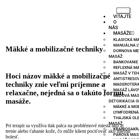
VITAJTE
O
NÁS
MASÁŽE
KLASICKÁ M
MANUÁLNA L
Mäkké a mobilizačné techniky
DORNOVA ME
MASÁŽ
BANKOVANIE
REFLEXNÁ MA
MASÁŽ V TE
Hoci názov mäkké a mobilizačné
ANTISTRESO
techniky znie veľmi príjemne a
MADEROTERA
MASÁŽ LÁVO
relaxačne, nejedná sa o takúto formu
MEDOVÁ MAS
masáže.
DETOXIKÁCIA 
MÄKKÉ A MOB
LYMFODRENÁ
THAJSKÁ OL
MASÁŽ
Pri terapii sa využíva tlak palca na problémové miesta ako aj
KRANIOSAKR
trenie alebo ťahanie kože, čo môže klient pociťovať ako miernu
PÁROVÁ MAS
bolesť.