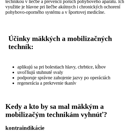
technikou v liečbe a prevencii porúch pohybového aparátu. Ich
využitie je hlavne pri liečbe akútnych i chronických ochorení
pohybovo-oporného systému a v športovej medicíne.
Účinky mäkkých a mobilizačných
techník:
aplikujú sa pri bolestiach hlavy, chrbtice, kĺbov
uvoľňujú stuhnuté svaly
podporuje správne zahojenie jazvy po operáciách
regenerácia a prekrvenie tkanív
Kedy a kto by sa mal mäkkým a
mobilizačým technikám vyhnúť?
kontraindikácie