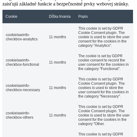
zaisťujú základné funkcie a bezpečnostné prvky webovej stránky.
Cookie
Dĺžka trvania
Popis
This cookie is set by GDPR
Cookie Consent plugin. The
cookielawinfo-
11 months
cookie is used to store the user
checkbox-analytics
consent for the cookies in the
category "Analytics".
The cookie is set by GDPR
cookielawinfo-
cookie consent to record the
11 months
checkbox-functional
user consent for the cookies in
the category "Functional".
This cookie is set by GDPR
Cookie Consent plugin. The
cookielawinfo-
11 months
cookies is used to store the
checkbox-necessary
user consent for the cookies in
the category "Necessary".
This cookie is set by GDPR
Cookie Consent plugin. The
cookielawinfo-
11 months
cookie is used to store the user
checkbox-others
consent for the cookies in the
category "Other.
This cookie is set by GDPR