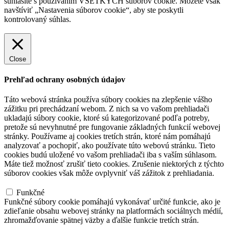
súhlasíte s používaním VŠETKÝCH súborov cookie. Môžete však
navštíviť „Nastavenia súborov cookie“, aby ste poskytli
kontrolovaný súhlas.
Nastavenia súborov cookie
Prijať všetko
Close
Prehľad ochrany osobných údajov
Táto webová stránka používa súbory cookies na zlepšenie vášho
zážitku pri prechádzaní webom. Z nich sa vo vašom prehliadači
ukladajú súbory cookie, ktoré sú kategorizované podľa potreby,
pretože sú nevyhnutné pre fungovanie základných funkcií webovej
stránky. Používame aj cookies tretích strán, ktoré nám pomáhajú
analyzovať a pochopiť, ako používate túto webovú stránku. Tieto
cookies budú uložené vo vašom prehliadači iba s vaším súhlasom.
Máte tiež možnosť zrušiť tieto cookies. Zrušenie niektorých z týchto
súborov cookies však môže ovplyvniť váš zážitok z prehliadania.
Funkčné
Funkčné
Funkčné súbory cookie pomáhajú vykonávať určité funkcie, ako je
zdieľanie obsahu webovej stránky na platformách sociálnych médií,
zhromažďovanie spätnej väzby a ďalšie funkcie tretích strán.