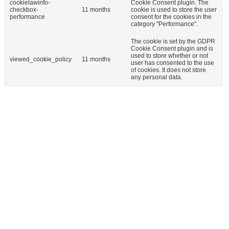
cookielawinfo-
Cookie Consent plugin. The
checkbox-
11 months
cookie is used to store the user
performance
consent for the cookies in the
category "Performance".
The cookie is set by the GDPR
Cookie Consent plugin and is
used to store whether or not
viewed_cookie_policy
11 months
user has consented to the use
of cookies. It does not store
any personal data.
ULOŽIŤ A PRIJAŤ